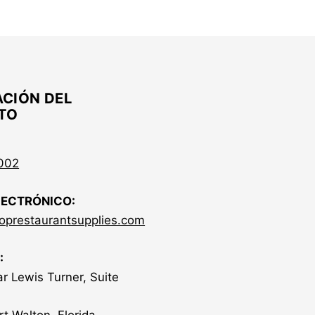
CIÓN DEL
TO
:
002
LECTRÓNICO:
oprestaurantsupplies.com
:
r Lewis Turner, Suite
rt Walton, Florida