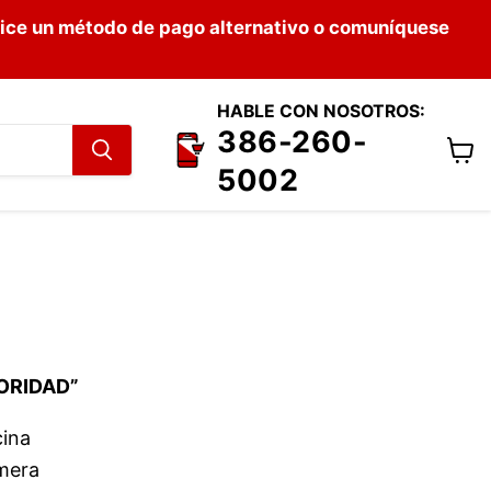
lice un método de pago alternativo o comuníquese
HABLE CON NOSOTROS:
386-260-
Ver
5002
carri
IORIDAD”
cina
imera