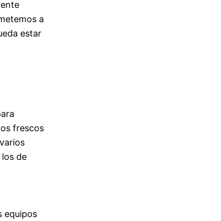
iente
rometemos a
ueda estar
para
os frescos
varios
 los de
s equipos