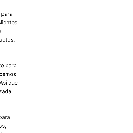
 para
lientes.
a
uctos.
te para
Hacemos
 Así que
izada.
para
os,