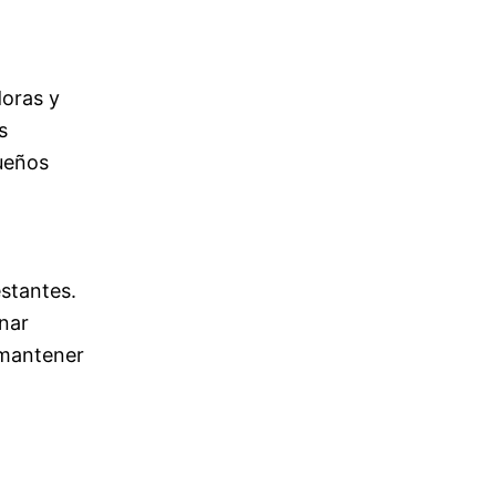
doras y
s
ueños
stantes.
nar
 mantener