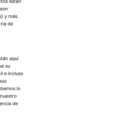
ctos están
ison
s) y más.
ria de
stán aquí
ue su
l e incluso
sus
abemos lo
 nuestro
iencia de