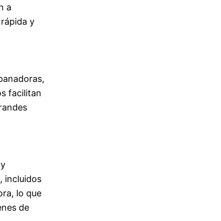
n a
rápida y
ebanadoras,
 facilitan
grandes
 y
, incluidos
ora, lo que
enes de