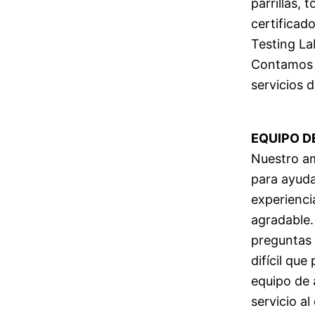
parrillas,
certificad
Testing La
Contamos c
servicios 
EQUIPO D
Nuestro am
para ayuda
experienci
agradable.
preguntas 
difícil qu
equipo de 
servicio al