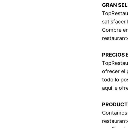
GRAN SEL
TopRestaur
satisfacer
Compre en 
restaurant
PRECIOS 
TopRestaur
ofrecer el
todo lo po
aquí le of
PRODUCTO
Contamos c
restaurant